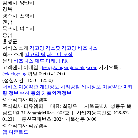
김해시, 양산시
경북
경주시, 포항시
전남
목포시, 여수시
충남
홍성군
서비스 소개
킥고잉
킥스팟
킥고잉 비즈니스
회사 소개
킥고잉 팀
파트너 모집
문의
비즈니스 제휴
마케팅∙PR
고객센터
이메일 :
help@xingxingmobility.com
카카오톡 :
@kickgoing
평일 09:00 - 17:00
(점심시간 11:30 - 12:30)
서비스 이용약관
개인정보 처리방침
위치정보 이용약관
마케
팅 정보 수신 동의
제품안전정보
© 주식회사 피유엠피
주식회사 피유엠피 |
대표: 최영우 |
서울특별시 성동구 뚝
섬로1길 31 서울숲M타워 607호 |
사업자등록번호: 658-87-
01231 |
통신판매번호: 2024-서울성동-0400
© 주식회사 피유엠피
앱 다운로드